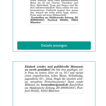
Anzeige
2061864
anzeigen
|
Info:
(ID: 2061864)
Details anzeigen
Details
der
Anzeige
2061865
anzeigen
|
Info: