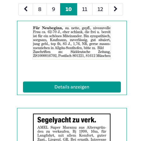
8
9
10
11
12
Details
der
Anzeige
2061725
anzeigen
|
Info:
(ID: 2061725)
Details anzeigen
Details
der
Anzeige
2061727
anzeigen