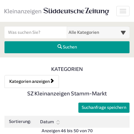
Startseite
Toggl
Meldungsbereich für Such- und Filterstatus
Suchbegriff
Alle Kategorien
Suchen
Kategorien & Anzeigen Über
KATEGORIEN
Kategorien anzeigen
Bedienhinweis: Navigieren Sie mit Tab (Shift+Tab zurück). Drücken 
Rubrik:
SZ Kleinanzeigen Stamm-Markt
Suchanfrage speichern
Sortierung:
Datum
Anzeigen 46 bis 50 von 70