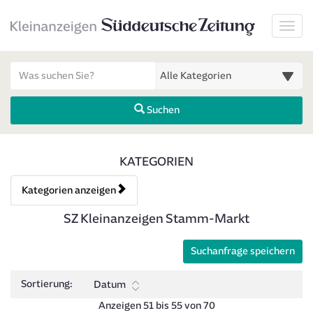
Startseite
Toggl
Meldungsbereich für Such- und Filterstatus
Suchbegriff
Alle Kategorien
Suchen
Kategorien & Anzeigen Über
KATEGORIEN
Kategorien anzeigen
Bedienhinweis: Navigieren Sie mit Tab (Shift+Tab zurück). Drücken 
Rubrik:
SZ Kleinanzeigen Stamm-Markt
Suchanfrage speichern
Sortierung:
Datum
Anzeigen 51 bis 55 von 70