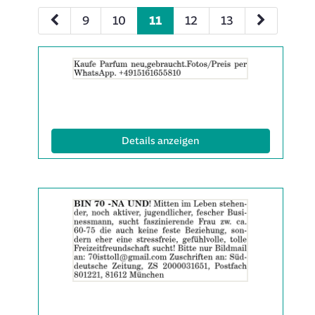
9
10
11
12
13
Details
der
Anzeige
2061869
anzeigen
|
(ID: 2061869)
Details anzeigen
Info:
Details
der
Anzeige
2061871
anzeigen
|
Info: