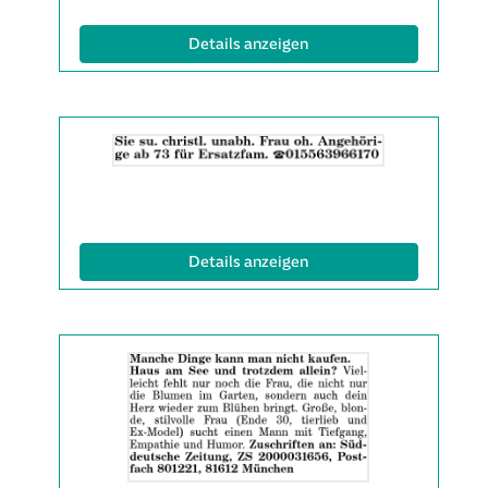
(ID: 2061871)
Details anzeigen
Details
der
Anzeige
2061883
anzeigen
|
(ID: 2061883)
Details anzeigen
Info:
Details
der
Anzeige
2061899
anzeigen
|
Info: