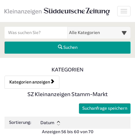
Startseite
Toggl
Meldungsbereich für Such- und Filterstatus
Suchbegriff
Alle Kategorien
Suchen
Kategorien & Anzeigen Über
KATEGORIEN
Kategorien anzeigen
Bedienhinweis: Navigieren Sie mit Tab (Shift+Tab zurück). Drücken 
Rubrik:
SZ Kleinanzeigen Stamm-Markt
Suchanfrage speichern
Sortierung:
Datum
Anzeigen 56 bis 60 von 70