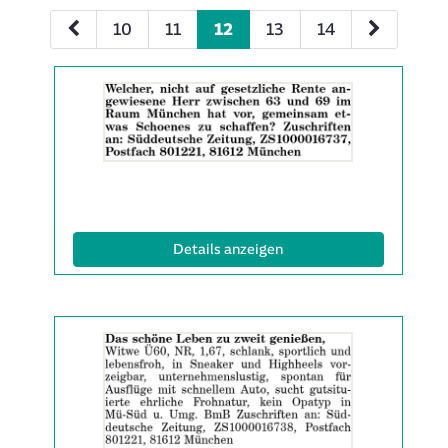
10
11
12
13
14
Details
der
Anzeige
2063513
anzeigen
|
Info:
(ID: 2063513)
Details anzeigen
Details
der
Anzeige
2063524
anzeigen
|