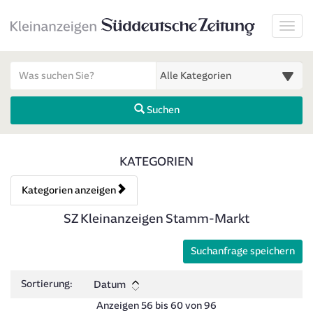
Startseite
Toggl
Meldungsbereich für Such- und Filterstatus
Suchbegriff
Alle Kategorien
Suchen
Kategorien & Anzeigen Über
KATEGORIEN
Kategorien anzeigen
Bedienhinweis: Navigieren Sie mit Tab (Shift+Tab zurück). Drücken 
Rubrik:
SZ Kleinanzeigen Stamm-Markt
Suchanfrage speichern
Sortierung:
Datum
Anzeigen 56 bis 60 von 96