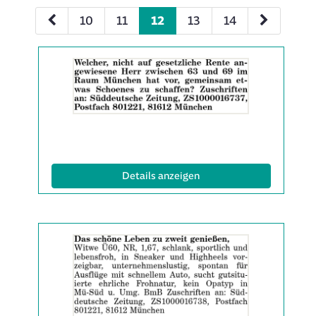
10
11
12
13
14
Details
der
Anzeige
2063513
anzeigen
|
Info:
(ID: 2063513)
Details anzeigen
Details
der
Anzeige
2063524
anzeigen
|