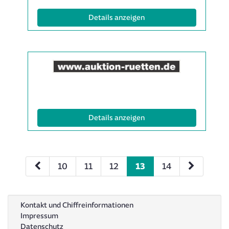
(ID: 2027625)
Details anzeigen
Details
der
Anzeige
1997079
anzeigen
|
(ID: 1997079)
Details anzeigen
Info:
10
11
12
13
14
Kontakt und Chiffreinformationen
Impressum
Datenschutz