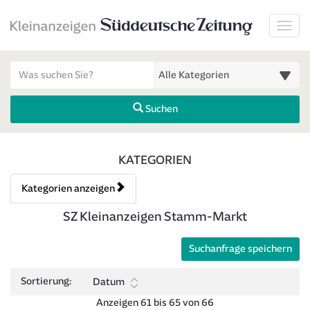
Startseite
Toggl
Meldungsbereich für Such- und Filterstatus
Suchbegriff
Alle Kategorien
Suchen
Kategorien & Anzeigen Über
KATEGORIEN
Kategorien anzeigen
Bedienhinweis: Navigieren Sie mit Tab (Shift+Tab zurück). Drücken 
Rubrik:
SZ Kleinanzeigen Stamm-Markt
Suchanfrage speichern
Sortierung:
Datum
Anzeigen 61 bis 65 von 66