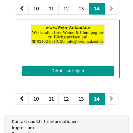
10
11
12
13
14
Details
der
Anzeige
2000681
anzeigen
|
Info:
(ID: 2000681)
Details anzeigen
10
11
12
13
14
Kontakt und Chiffreinformationen
Impressum