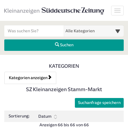
Startseite
Toggl
Meldungsbereich für Such- und Filterstatus
Suchbegriff
Alle Kategorien
Suchen
Kategorien & Anzeigen Über
KATEGORIEN
Kategorien anzeigen
Bedienhinweis: Navigieren Sie mit Tab (Shift+Tab zurück). Drücken 
Rubrik:
SZ Kleinanzeigen Stamm-Markt
Suchanfrage speichern
Sortierung:
Datum
Anzeigen 66 bis 66 von 66