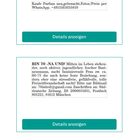
der
Anzeige
2061869
anzeigen
|
(ID: 2061869)
Details anzeigen
Info:
Details
der
Anzeige
2061871
anzeigen
|
Info:
(ID: 2061871)
Details anzeigen