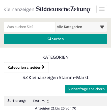
Startseite
Toggl
Meldungsbereich für Such- und Filterstatus
Suchbegriff
Alle Kategorien
Suchen
Kategorien & Anzeigen Über
KATEGORIEN
Kategorien anzeigen
Bedienhinweis: Navigieren Sie mit Tab (Shift+Tab zurück). Drücken 
Rubrik:
SZ Kleinanzeigen Stamm-Markt
Suchanfrage speichern
Sortierung:
Datum
Anzeigen 21 bis 25 von 70