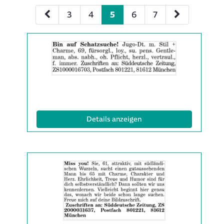
3
4
5
6
7
Details
der
Anzeige
2061863
anzeigen
|
Info:
(ID: 2061863)
Details anzeigen
Details
der
Anzeige
2061864
anzeigen
|
Info: