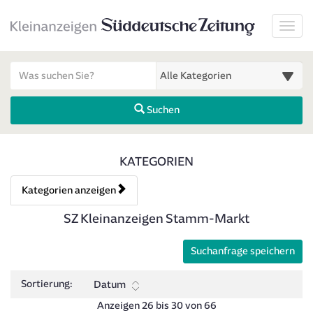
Startseite
Toggl
Meldungsbereich für Such- und Filterstatus
Suchbegriff
Alle Kategorien
Suchen
Kategorien & Anzeigen Über
KATEGORIEN
Kategorien anzeigen
Bedienhinweis: Navigieren Sie mit Tab (Shift+Tab zurück). Drücken 
Rubrik:
SZ Kleinanzeigen Stamm-Markt
Suchanfrage speichern
Sortierung:
Datum
Anzeigen 26 bis 30 von 66