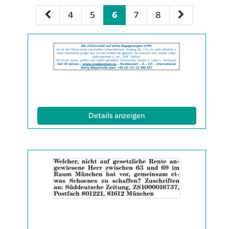
4
5
6
7
8
Details
der
Anzeige
2063508
anzeigen
|
Info:
(ID: 2063508)
Details anzeigen
Details
der
Anzeige
2063513
anzeigen
|
Info: