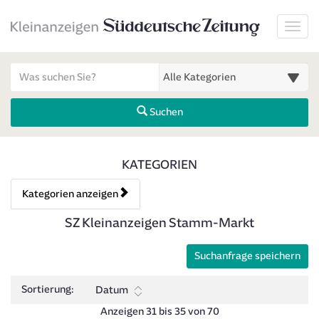
Startseite
Toggl
Meldungsbereich für Such- und Filterstatus
Suchbegriff
Alle Kategorien
Suchen
Kategorien & Anzeigen Über
KATEGORIEN
Kategorien anzeigen
Bedienhinweis: Navigieren Sie mit Tab (Shift+Tab zurück). Drücken 
Rubrik:
SZ Kleinanzeigen Stamm-Markt
Suchanfrage speichern
Sortierung:
Datum
Anzeigen 31 bis 35 von 70