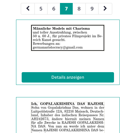
5
6
7
8
9
Details
der
Anzeige
2061980
anzeigen
|
Info:
(ID: 2061980)
Details anzeigen
Details
der
Anzeige
2061991
anzeigen
|