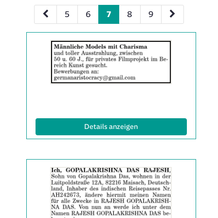
5
6
7
8
9
Details
der
Anzeige
2061980
anzeigen
|
Info:
(ID: 2061980)
Details anzeigen
Details
der
Anzeige
2061991
anzeigen
|