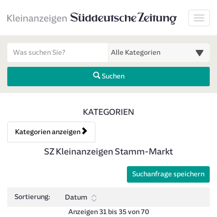
Startseite
Toggl
Meldungsbereich für Such- und Filterstatus
Suchbegriff
Alle Kategorien
Suchen
Kategorien & Anzeigen Über
KATEGORIEN
Kategorien anzeigen
Bedienhinweis: Navigieren Sie mit Tab (Shift+Tab zurück). Drücken 
Rubrik:
SZ Kleinanzeigen Stamm-Markt
Suchanfrage speichern
Sortierung:
Datum
Anzeigen 31 bis 35 von 70