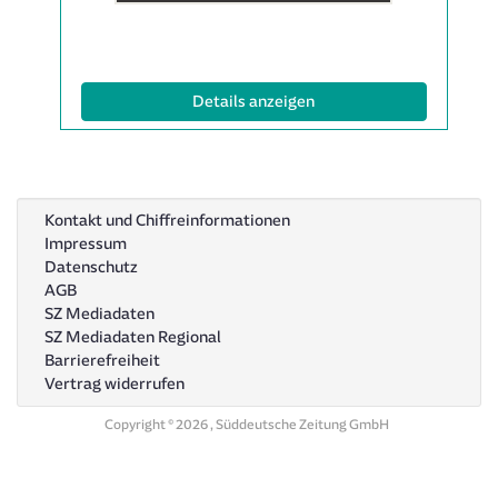
Anzeige
1997079
anzeigen
|
(ID: 1997079)
Details anzeigen
Info:
Kontakt und Chiffreinformationen
Impressum
Datenschutz
AGB
SZ Mediadaten
SZ Mediadaten Regional
Barrierefreiheit
Vertrag widerrufen
Copyright © 2026 , Süddeutsche Zeitung GmbH