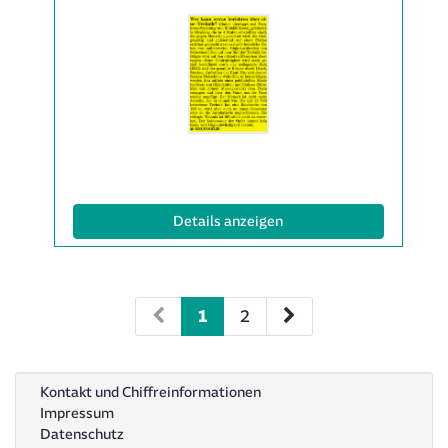
Details
der
Anzeige
2063631
anzeigen
|
Info:
(ID: 2063631)
Details anzeigen
1
2
Kontakt und Chiffreinformationen
Impressum
Datenschutz