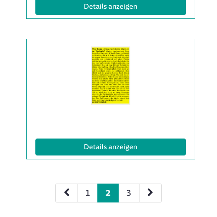
(ID: 2063599)
Details anzeigen
Details
der
Anzeige
2063631
anzeigen
|
Info:
(ID: 2063631)
Details anzeigen
1
2
3