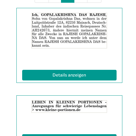
Details
der
Anzeige
2061991
anzeigen
|
Info:
(ID: 2061991)
Details anzeigen
Details
der
Anzeige
2063137
anzeigen
|