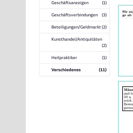
Anzeigen
Geschäftsanzeigen
(1
)
Details
der
Anzeigen
Geschäftsverbindungen
(3
)
Anzeige
2061883
Anzeigen
Beteiligungen/Geldmarkt
(2
)
anzeigen
|
Kunsthandel/Antiquitäten
Info:
Anzeigen
(2
)
Anzeigen
Heilpraktiker
(1
)
Anzeigen
Verschiedenes
(11
)
Details
der
Anzeige
206198
anzeigen
|
Info: