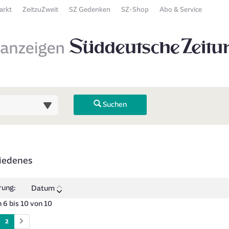
arkt
ZeitzuZweit
SZ Gedenken
SZ-Shop
Abo & Service
Suchen
 Übersicht
iedenes
 zurück). Drücken Sie die Eingabetaste, um Unterkategorien ein- oder
rung:
Datum
 6 bis 10 von 10
2