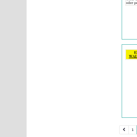
|
Info:
Details
der
Anzeige
206047
anzeigen
|
Info:
1