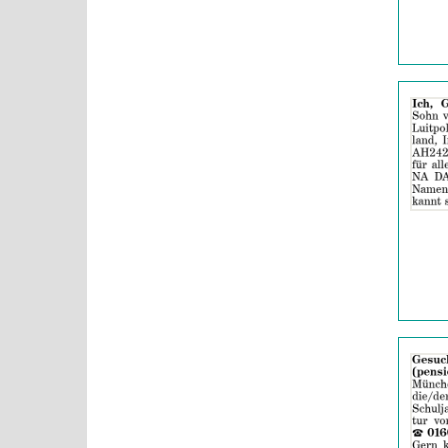
Details
der
Anzeige
2061991
anzeigen
|
Info:
Details
der
Anzeige
2060421
anzeigen