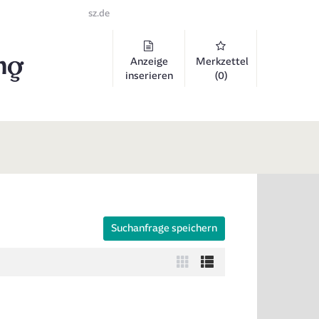
sz.de
Anzeige
Merkzettel
inserieren
(0)
Suchanfrage speichern
 auszuklappen und Links zu öffnen. Mit Pfeil rechts klappen Sie auf, 
Zur
Zur
Kachelansicht
Listenansicht
wechseln
wechseln