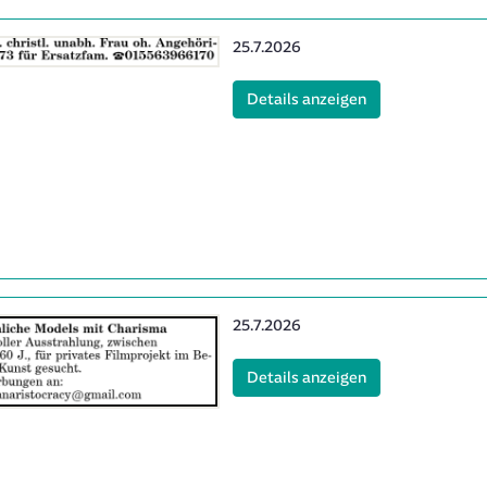
Erscheinungsdatum:
25.7.2026
(ID: 2061883)
Details anzeigen
Erscheinungsdatum:
25.7.2026
0
(ID: 2061980)
Details anzeigen