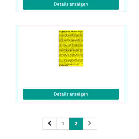
(ID: 2063599)
Details anzeigen
Details
der
Anzeige
2063631
anzeigen
|
Info:
(ID: 2063631)
Details anzeigen
1
2