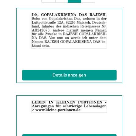
Details
der
Anzeige
2061991
anzeigen
|
Info:
(ID: 2061991)
Details anzeigen
Details
der
Anzeige
2063137
anzeigen
|