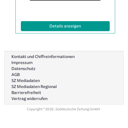
Anzeige
1997079
anzeigen
|
(ID: 1997079)
Details anzeigen
Info:
Kontakt und Chiffreinformationen
Impressum
Datenschutz
AGB
SZ Mediadaten
SZ Mediadaten Regional
Barrierefreiheit
Vertrag widerrufen
Copyright © 2026 , Süddeutsche Zeitung GmbH