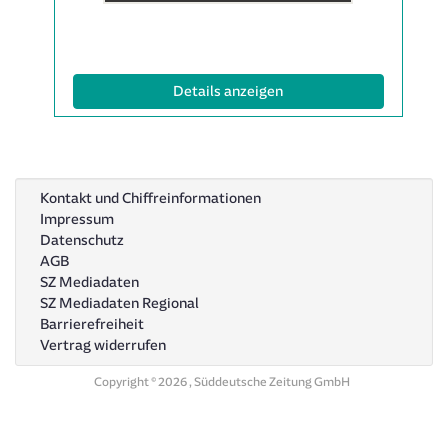
Anzeige
1997079
anzeigen
|
(ID: 1997079)
Details anzeigen
Info:
Kontakt und Chiffreinformationen
Impressum
Datenschutz
AGB
SZ Mediadaten
SZ Mediadaten Regional
Barrierefreiheit
Vertrag widerrufen
Copyright © 2026 , Süddeutsche Zeitung GmbH