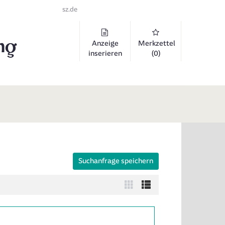
sz.de
Anzeige
Merkzettel
inserieren
(0)
Suchanfrage speichern
 auszuklappen und Links zu öffnen. Mit Pfeil rechts klappen Sie auf, 
Zur
Zur
Kachelansicht
Listenansicht
wechseln
wechseln