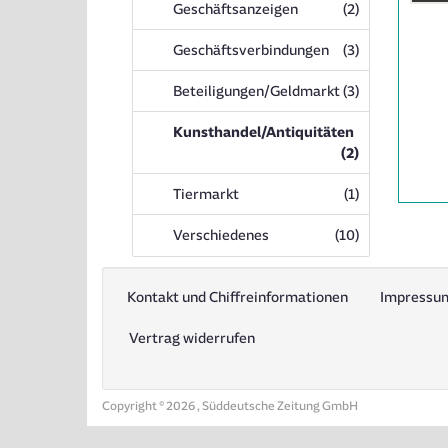
Anzeigen
Geschäftsanzeigen
(2
)
Anzeige
1997079
Anzeigen
Geschäftsverbindungen
(3
)
anzeigen
|
Anzeigen
Beteiligungen/Geldmarkt
(3
)
Info:
Kunsthandel/Antiquitäten
Anzeigen
(2
)
Anzeigen
Tiermarkt
(1
)
Anzeigen
Verschiedenes
(10
)
Kontakt und Chiffreinformationen
Impressu
Vertrag widerrufen
Copyright © 2026 , Süddeutsche Zeitung GmbH