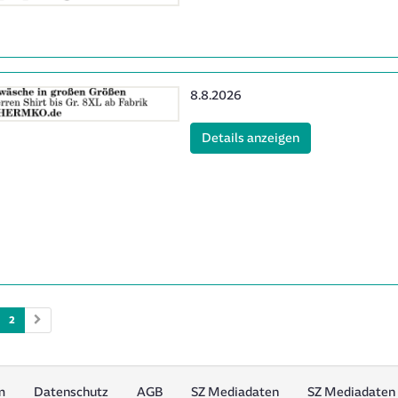
Erscheinungsdatum:
8.8.2026
(ID: 2065342)
Details anzeigen
2
m
Datenschutz
AGB
SZ Mediadaten
SZ Mediadaten 