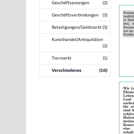
Anzeigen
Geschäftsanzeigen
(2
)
Details
der
Anzeigen
Geschäftsverbindungen
(3
)
Anzeige
206477
Anzeigen
Beteiligungen/Geldmarkt
(3
)
anzeigen
|
Kunsthandel/Antiquitäten
Info:
Anzeigen
(2
)
Anzeigen
Tiermarkt
(1
)
Anzeigen
Verschiedenes
(10
)
Details
der
Anzeige
2065287
anzeigen
|
Info: