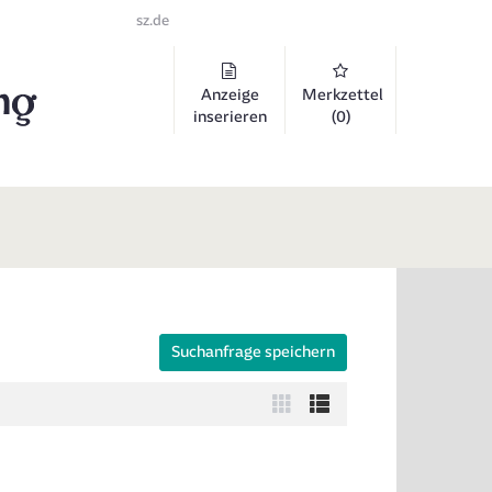
sz.de
Anzeige
Merkzettel
inserieren
(0)
Suchanfrage speichern
 auszuklappen und Links zu öffnen. Mit Pfeil rechts klappen Sie auf, 
Zur
Zur
Kachelansicht
Listenansicht
wechseln
wechseln