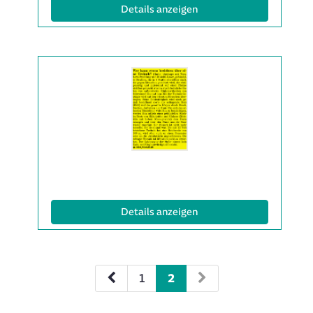
(ID: 2063599)
Details anzeigen
Details
der
Anzeige
2063631
anzeigen
|
Info:
(ID: 2063631)
Details anzeigen
1
2