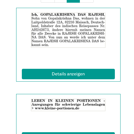
Details
der
Anzeige
2061991
anzeigen
|
Info:
(ID: 2061991)
Details anzeigen
Details
der
Anzeige
2063137
anzeigen
|