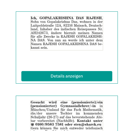
Details
der
Anzeige
2061991
anzeigen
|
Info:
(ID: 2061991)
Details anzeigen
Details
der
Anzeige
2060421
anzeigen
|