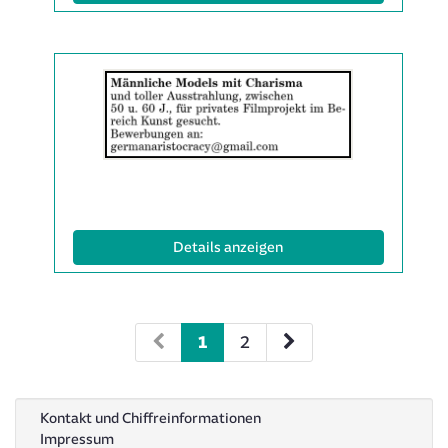
Details
der
Anzeige
2061980
anzeigen
|
Info:
(ID: 2061980)
Details anzeigen
1
2
Kontakt und Chiffreinformationen
Impressum