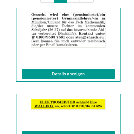
Details
der
Anzeige
2060421
anzeigen
|
Info:
(ID: 2060421)
Details anzeigen
Details
der
Anzeige
2060479
anzeigen
|