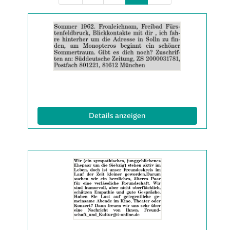
Details
der
Anzeige
2064779
anzeigen
|
Info:
(ID: 2064779)
Details anzeigen
Details
der
Anzeige
2065287
anzeigen
|
Info: