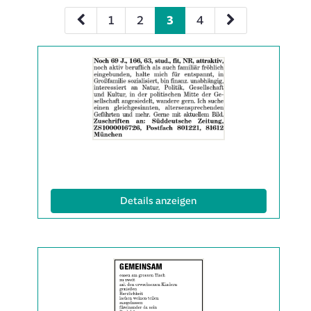
1
2
3
4
Details
der
Anzeige
2063313
anzeigen
|
Info:
(ID: 2063313)
Details anzeigen
Details
der
Anzeige
2063314