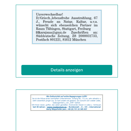
Details
der
Anzeige
2063479
anzeigen
|
Info:
(ID: 2063479)
Details anzeigen
Details
der
Anzeige
2063508
anzeigen
|
Info: