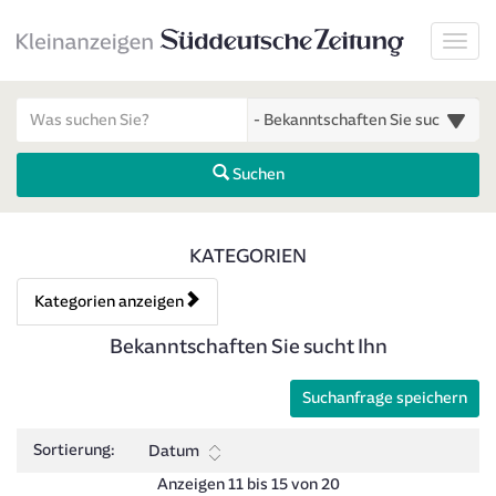
Startseite
Toggl
Meldungsbereich für Such- und Filterstatus
Suchbegriff
Alle Kategorien
Suchen
Kategorien & Anzeigen Über
KATEGORIEN
Kategorien anzeigen
Bedienhinweis: Navigieren Sie mit Tab (Shift+Tab zurück). Drücken 
Rubrik:
Bekanntschaften Sie sucht Ihn
Suchanfrage speichern
Sortierung:
Datum
Anzeigen 11 bis 15 von 20