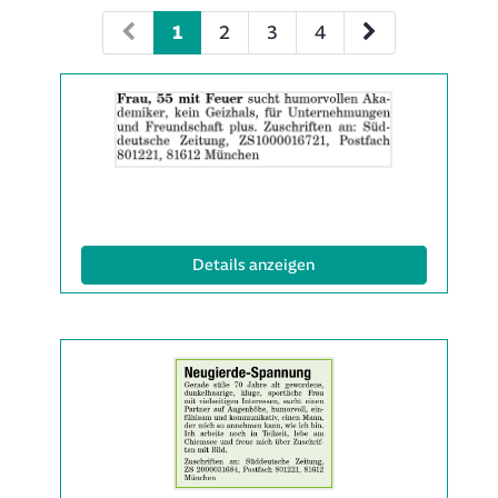
1
2
3
4
Details
der
Anzeige
2063136
anzeigen
|
Info:
(ID: 2063136)
Details anzeigen
Details
der
Anzeige
2063142
anzeigen
|
Info: