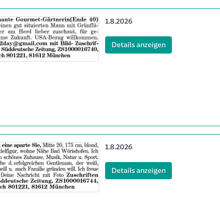
Erscheinungsdatum:
1.8.2026
(ID: 2063539)
Details anzeigen
Erscheinungsdatum:
1.8.2026
(ID: 2063582)
Details anzeigen