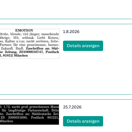
Erscheinungsdatum:
1.8.2026
8
(ID: 2063588)
Details anzeigen
Erscheinungsdatum:
25.7.2026
3
(ID: 2060853)
Details anzeigen