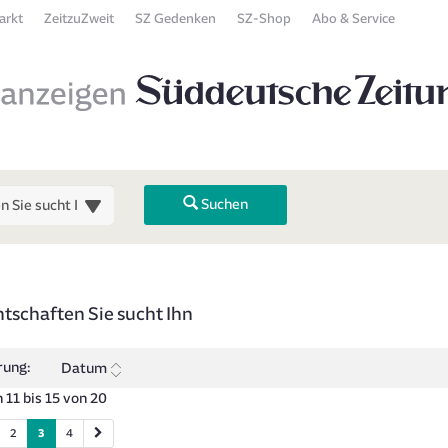
arkt
ZeitzuZweit
SZ Gedenken
SZ-Shop
Abo & Service
Suchen
 Übersicht
tschaften Sie sucht Ihn
 zurück). Drücken Sie die Eingabetaste, um Unterkategorien ein- oder
rung:
Datum
 11 bis 15 von 20
2
3
4