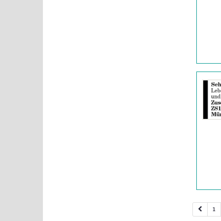
|
Info:
Details
der
Anzeige
2061581
anzeigen
|
Info:
1