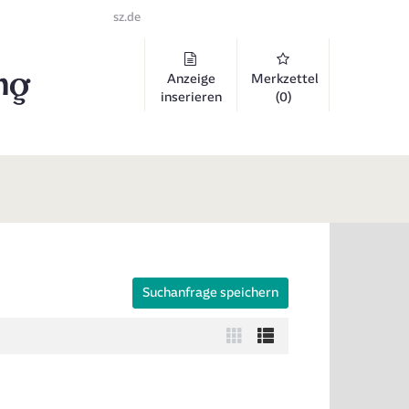
sz.de
Anzeige
Merkzettel
inserieren
(0)
Suchanfrage speichern
 auszuklappen und Links zu öffnen. Mit Pfeil rechts klappen Sie auf, 
Zur
Zur
Kachelansicht
Listenansicht
wechseln
wechseln