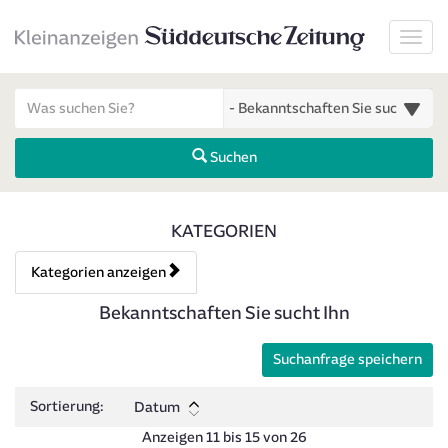
Startseite
Toggl
Meldungsbereich für Such- und Filterstatus
Suchbegriff
Alle Kategorien
Suchen
Kategorien & Anzeigen Über
KATEGORIEN
Kategorien anzeigen
Bedienhinweis: Navigieren Sie mit Tab (Shift+Tab zurück). Drücken 
Rubrik:
Bekanntschaften Sie sucht Ihn
Suchanfrage speichern
Sortierung:
Datum
Anzeigen 11 bis 15 von 26