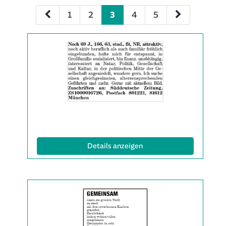
1
2
3
4
5
Details
der
Anzeige
2063313
anzeigen
|
Info:
(ID: 2063313)
Details anzeigen
Details
der
Anzeige
2063314