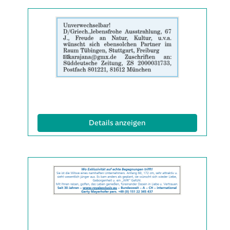
Details
der
Anzeige
2063479
anzeigen
|
Info:
(ID: 2063479)
Details anzeigen
Details
der
Anzeige
2063508
anzeigen
|
Info: