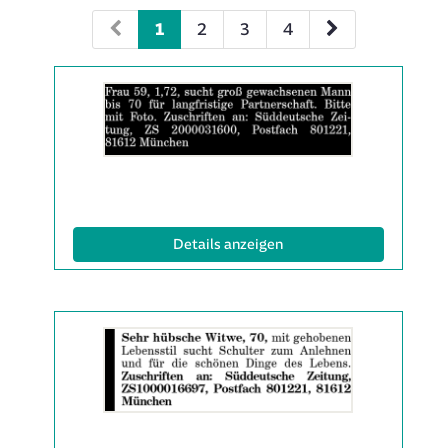
1
2
3
4
Details
der
Anzeige
2060853
anzeigen
|
Info:
(ID: 2060853)
Details anzeigen
Details
der
Anzeige
2061581
anzeigen
|
Info: