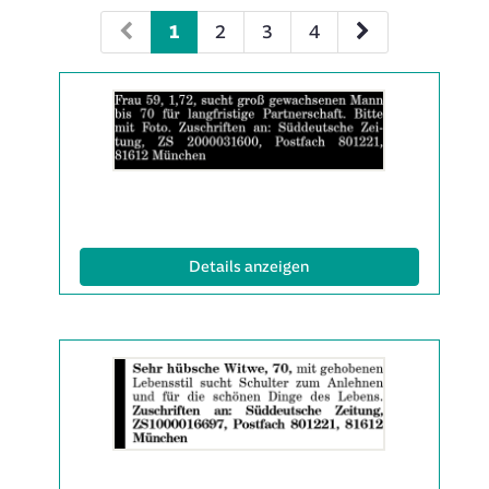
1
2
3
4
Details
der
Anzeige
2060853
anzeigen
|
Info:
(ID: 2060853)
Details anzeigen
Details
der
Anzeige
2061581
anzeigen
|
Info: