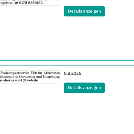
4
(ID: 2063584)
Details anzeigen
Erscheinungsdatum:
8.8.2026
8
(ID: 2064778)
Details anzeigen