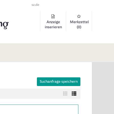
sz.de
Anzeige
Merkzettel
inserieren
(0)
Suchanfrage speichern
 auszuklappen und Links zu öffnen. Mit Pfeil rechts klappen Sie auf, 
Zur
Zur
Kachelansicht
Listenansicht
wechseln
wechseln