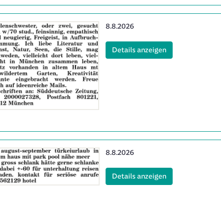
Erscheinungsdatum:
8.8.2026
(ID: 2065331)
Details anzeigen
Erscheinungsdatum:
8.8.2026
0
(ID: 2065340)
Details anzeigen