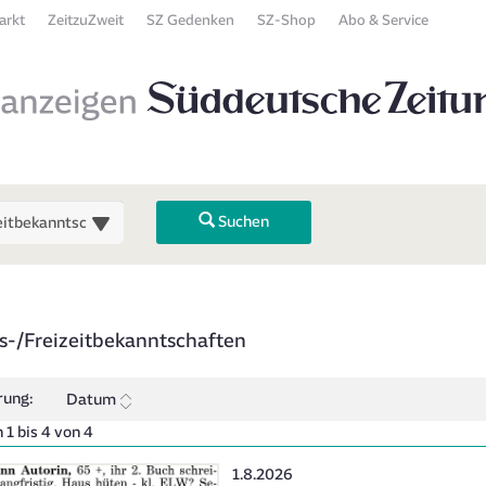
arkt
ZeitzuZweit
SZ Gedenken
SZ-Shop
Abo & Service
Suchen
 Übersicht
s-/Freizeitbekanntschaften
 zurück). Drücken Sie die Eingabetaste, um Unterkategorien ein- oder
rung:
Datum
 1 bis 4 von 4
Erscheinungsdatum:
1.8.2026