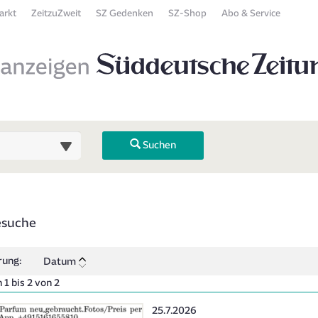
arkt
ZeitzuZweit
SZ Gedenken
SZ-Shop
Abo & Service
Suchen
 Übersicht
esuche
 zurück). Drücken Sie die Eingabetaste, um Unterkategorien ein- oder
rung:
Datum
1 bis 2 von 2
Erscheinungsdatum:
25.7.2026