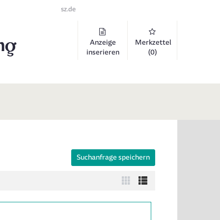
sz.de
Anzeige
Merkzettel
inserieren
(0)
Suchanfrage speichern
 auszuklappen und Links zu öffnen. Mit Pfeil rechts klappen Sie auf, 
Zur
Zur
Kachelansicht
Listenansicht
wechseln
wechseln