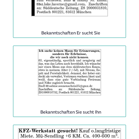
Rubrik:
Bekanntschaften Er sucht Sie
Anzeige
ID:
2063952
|
Info:
Rubrik:
Bekanntschaften Sie sucht Ihn
Anzeige
ID: