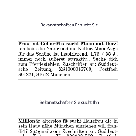
Rubrik:
Bekanntschaften Er sucht Sie
Anzeige
ID:
2065330
|
Info:
Rubrik:
Bekanntschaften Sie sucht Ihn
Anzeige
ID:
2064976