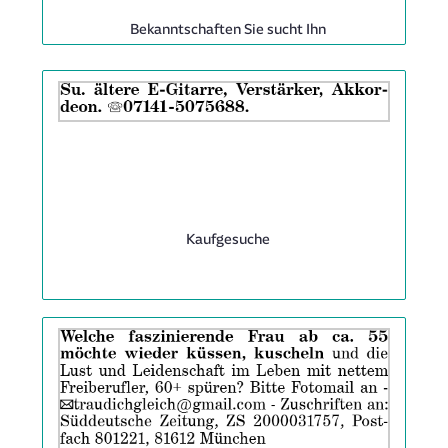
Rubrik:
Bekanntschaften Sie sucht Ihn
Anzeige
ID:
2063958
|
Info:
Rubrik:
Kaufgesuche
Anzeige
ID:
2063573
|
Info: