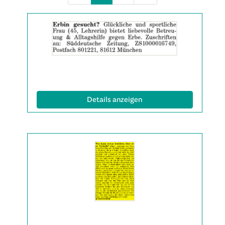
Details
der
Anzeige
2063599
anzeigen
|
Info:
(ID: 2063599)
Details anzeigen
Details
der
Anzeige
2063631
anzeigen
|
Info: