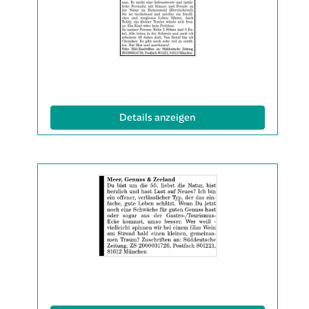
2063338
anzeigen
|
Info:
(ID: 2063338)
Details anzeigen
Details
der
Anzeige
2063339
anzeigen
|
Info: