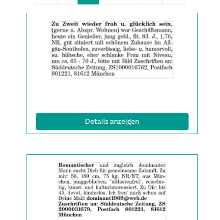
Details
der
Anzeige
2065334
anzeigen
|
Info:
(ID: 2065334)
Details anzeigen
Details
der
Anzeige
2063141
anzeigen
|