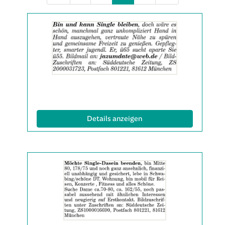
Details
der
Anzeige
2063954
anzeigen
|
Info:
(ID: 2063954)
Details anzeigen
Details
der
Anzeige
2061566
anzeigen
|
Info: