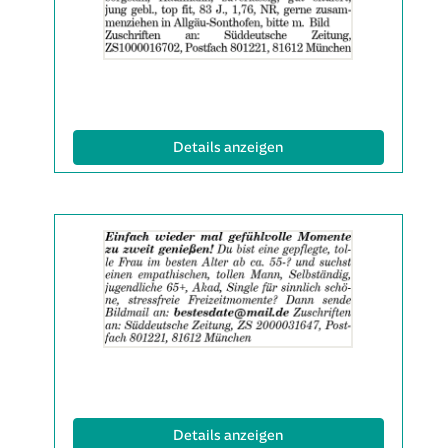
2061725
anzeigen
|
Info:
(ID: 2061725)
Details anzeigen
Details
der
Anzeige
2061865
anzeigen
|
Info:
(ID: 2061865)
Details anzeigen