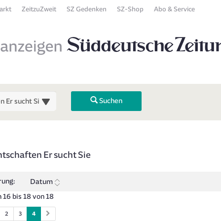
arkt
ZeitzuZweit
SZ Gedenken
SZ-Shop
Abo & Service
Suchen
 Übersicht
tschaften Er sucht Sie
 zurück). Drücken Sie die Eingabetaste, um Unterkategorien ein- oder
rung:
Datum
 16 bis 18 von 18
2
3
4