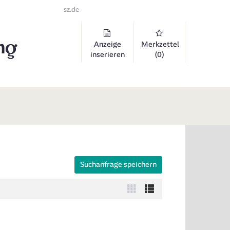
sz.de
Anzeige
Merkzettel
inserieren
(0)
Suchanfrage speichern
 auszuklappen und Links zu öffnen. Mit Pfeil rechts klappen Sie auf, 
Zur
Zur
Kachelansicht
Listenansicht
wechseln
wechseln