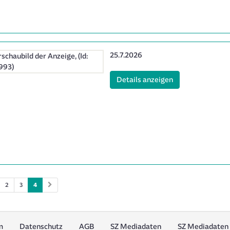
Erscheinungsdatum:
25.7.2026
(ID: 2061993)
Details anzeigen
2
3
4
m
Datenschutz
AGB
SZ Mediadaten
SZ Mediadaten 