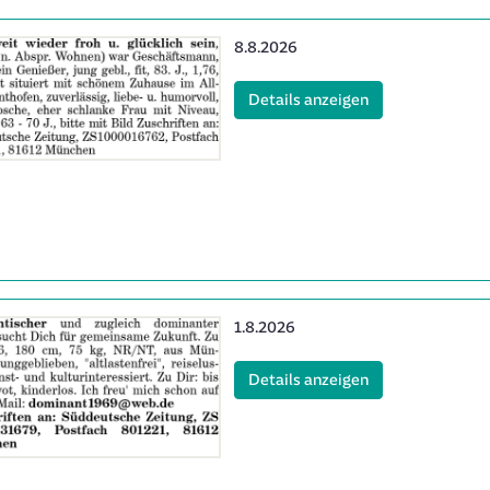
Erscheinungsdatum:
8.8.2026
(ID: 2065334)
Details anzeigen
Erscheinungsdatum:
1.8.2026
(ID: 2063141)
Details anzeigen