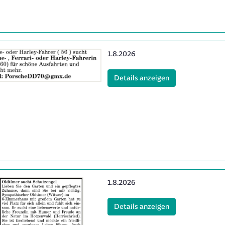
Erscheinungsdatum:
1.8.2026
(ID: 2063311)
Details anzeigen
Erscheinungsdatum:
1.8.2026
(ID: 2063338)
Details anzeigen