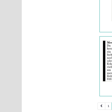
|
Info:
Details
der
Anzeige
2063339
anzeigen
|
Info:
1