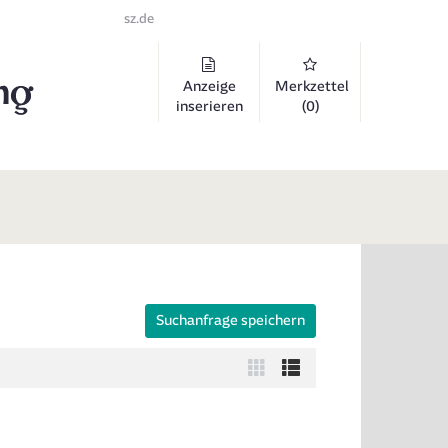
sz.de
Anzeige
Merkzettel
inserieren
(0)
Suchanfrage speichern
 auszuklappen und Links zu öffnen. Mit Pfeil rechts klappen Sie auf, 
Zur
Zur
Kachelansicht
Listenansicht
wechseln
wechseln