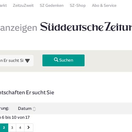
arkt
ZeitzuZweit
SZ Gedenken
SZ-Shop
Abo & Service
Suchen
 Übersicht
tschaften Er sucht Sie
 zurück). Drücken Sie die Eingabetaste, um Unterkategorien ein- oder
rung:
Datum
 6 bis 10 von 17
2
3
4