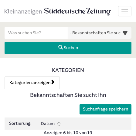
Startseite
Toggl
Meldungsbereich für Such- und Filterstatus
Suchbegriff
Alle Kategorien
Suchen
Kategorien & Anzeigen Über
KATEGORIEN
Kategorien anzeigen
Bedienhinweis: Navigieren Sie mit Tab (Shift+Tab zurück). Drücken 
Rubrik:
Bekanntschaften Sie sucht Ihn
Suchanfrage speichern
Sortierung:
Datum
Anzeigen 6 bis 10 von 19