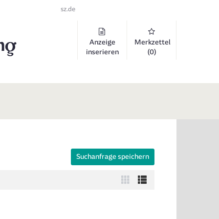
sz.de
Anzeige
Merkzettel
inserieren
(0)
Suchanfrage speichern
 auszuklappen und Links zu öffnen. Mit Pfeil rechts klappen Sie auf, 
Zur
Zur
Kachelansicht
Listenansicht
wechseln
wechseln