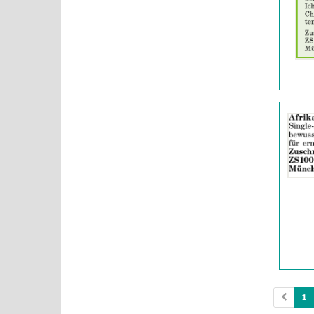
|
Info:
Details
der
Anzeige
2063152
anzeigen
|
Info:
1