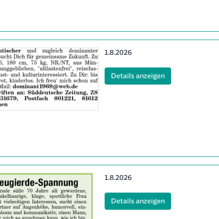
Erscheinungsdatum:
1.8.2026
(ID: 2063141)
Details anzeigen
Erscheinungsdatum:
1.8.2026
(ID: 2063142)
Details anzeigen