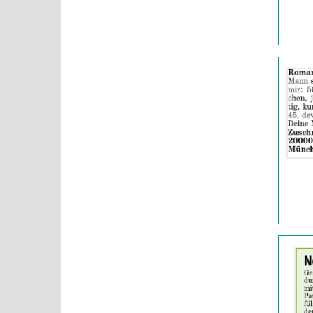
Details
der
Anzeige
2063141
anzeigen
|
Info:
Details
der
Anzeige
2063142
anzeigen