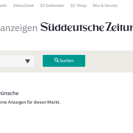
arkt
ZeitzuZweit
SZ Gedenken
SZ-Shop
Abo & Service
Suchen
 Übersicht
wünsche
 zurück). Drücken Sie die Eingabetaste, um Unterkategorien ein- oder
keine Anzeigen für diesen Markt.