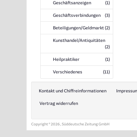
Anzeigen
Geschäftsanzeigen
(1
)
Anzeigen
Geschäftsverbindungen
(3
)
Anzeigen
Beteiligungen/Geldmarkt
(2
)
Kunsthandel/Antiquitäten
Anzeigen
(2
)
Anzeigen
Heilpraktiker
(1
)
Anzeigen
Verschiedenes
(11
)
Kontakt und Chiffreinformationen
Impressu
Vertrag widerrufen
Copyright © 2026 , Süddeutsche Zeitung GmbH