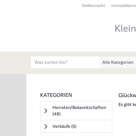
Stellenmarkt
Immobilienm
Startseite
Meldungsbereich für Such- und Filterstatus
Suchbegriff
Alle Kategorien
Kategorien & Anzeigen
Rubrik:
KATEGORIEN
Glück
Bedienhinweis: Navigieren Sie mit Tab (Shift+Tab
Es gibt 
Heiraten/Bekanntschaften
Anzeigen
(48
)
Anzeigen
Verkäufe
(5
)