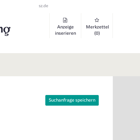
sz.de
Anzeige
Merkzettel
inserieren
(0)
Suchanfrage speichern
 auszuklappen und Links zu öffnen. Mit Pfeil rechts klappen Sie auf, 