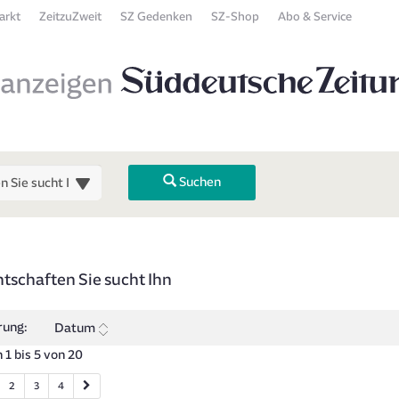
arkt
ZeitzuZweit
SZ Gedenken
SZ-Shop
Abo & Service
Suchen
 Übersicht
tschaften Sie sucht Ihn
 zurück). Drücken Sie die Eingabetaste, um Unterkategorien ein- oder
rung:
Datum
 1 bis 5 von 20
2
3
4