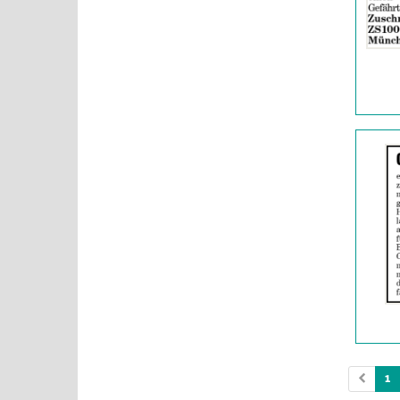
|
Info:
Details
der
Anzeige
2063314
anzeigen
|
Info:
1