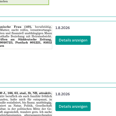
Erscheinungsdatum:
1.8.2026
(ID: 2063152)
Details anzeigen
Erscheinungsdatum:
1.8.2026
(ID: 2063313)
Details anzeigen