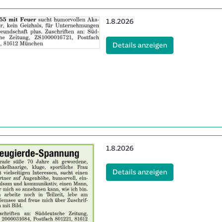
Erscheinungsdatum:
1.8.2026
(ID: 2063136)
Details anzeigen
Erscheinungsdatum:
1.8.2026
(ID: 2063142)
Details anzeigen