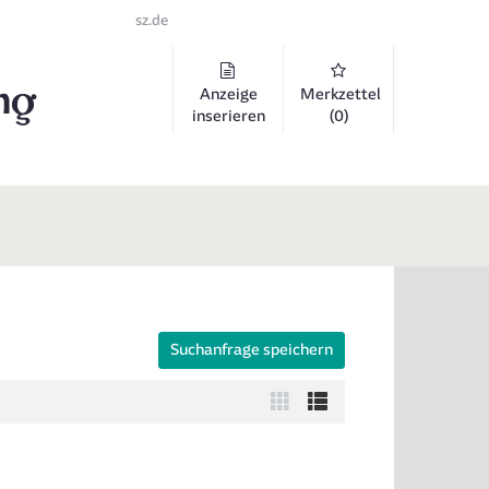
sz.de
Anzeige
Merkzettel
inserieren
(0)
Suchanfrage speichern
 auszuklappen und Links zu öffnen. Mit Pfeil rechts klappen Sie auf, 
Zur
Zur
Kachelansicht
Listenansicht
wechseln
wechseln