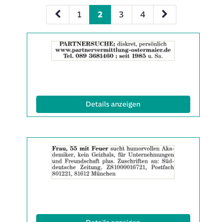
1
2
3
4
Details
der
Anzeige
2065341
anzeigen
|
Info:
(ID: 2065341)
Details anzeigen
Details
der
Anzeige
2063136
anzeigen
|
Info: