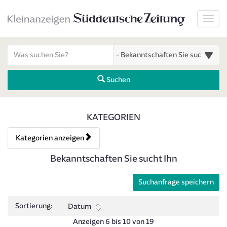
Startseite
Toggl
Meldungsbereich für Such- und Filterstatus
Suchbegriff
Alle Kategorien
Suchen
Kategorien & Anzeigen Über
KATEGORIEN
Kategorien anzeigen
Bedienhinweis: Navigieren Sie mit Tab (Shift+Tab zurück). Drücken 
Rubrik:
Bekanntschaften Sie sucht Ihn
Suchanfrage speichern
Sortierung:
Datum
Anzeigen 6 bis 10 von 19