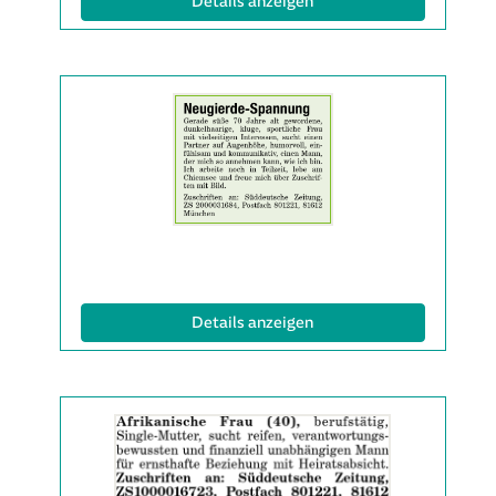
(ID: 2063136)
Details anzeigen
Details
der
Anzeige
2063142
anzeigen
|
Info:
(ID: 2063142)
Details anzeigen
Details
der
Anzeige
2063152