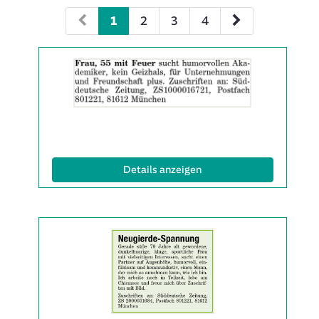
1
2
3
4
Details
der
Anzeige
2063136
anzeigen
|
Info:
(ID: 2063136)
Details anzeigen
Details
der
Anzeige
2063142
anzeigen
|
Info: